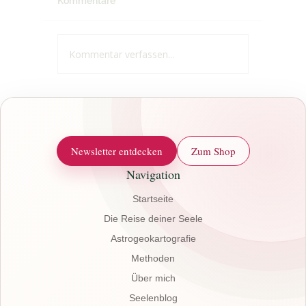
Kommentare
Kommentar verfassen...
Manche
Absolut
Herausforderungen ...
Tiefene
Montag 
Termin 
Newsletter entdecken
Zum Shop
Navigation
Startseite
Die Reise deiner Seele
Astrogeokartografie
Methoden
Über mich
Seelenblog