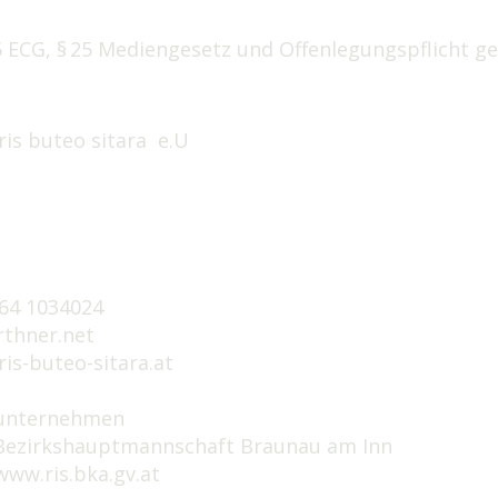
ECG, § 25 Mediengesetz und Offenlegungspflicht ge
ris buteo sitara e.U
2
664 1034024
rthner.net
is-buteo-sitara.at
lunternehmen
Bezirkshauptmannschaft Braunau am Inn
www.ris.bka.gv.at