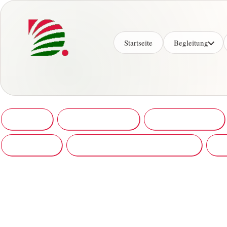
Startseite
Begleitung
Startseite
Dein Weg mit mir
kosmischer code
Seelenblog
Bioresonanz Kybertron Delta
In