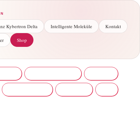
EN
nz Kybertron Delta
Intelligente Moleküle
Kontakt
er
Shop
thoden
Tiefenentspannung
Über mich
Kundenstimmen
Newsletter
Shop