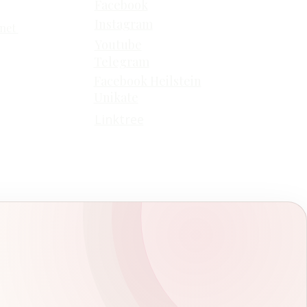
Facebook
Instagram
.net
Youtube
Telegram
Facebook Heilstein
Unikate
Linktree