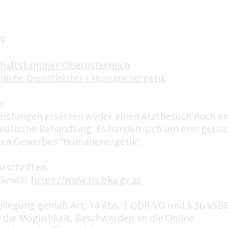
29
schaftskammer Oberösterreich
liche Dienstleister / Humanenergetik
s:
istungen ersetzen weder einen Arztbesuch noch ei
utische Behandlung. Es handelt sich um energetisc
ien Gewerbes “Humanenergetik”.
rschriften:
GewO):
https://www.ris.bka.gv.at
beilegung gemäß Art. 14 Abs. 1 ODR-VO und § 36 VSB
die Möglichkeit, Beschwerden an die Online-