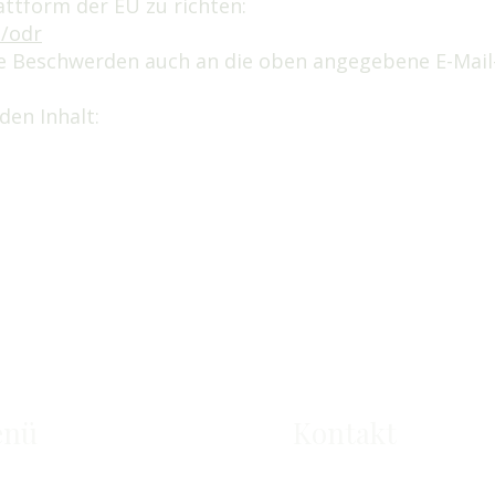
attform der EU zu richten:
u/odr
ige Beschwerden auch an die oben angegebene E-Mail
den Inhalt:
nü
Kontakt