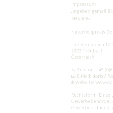
Impressum
Angaben gemäß § 5 
MedienG
Naturheilpraxis Do
Untertreubach 10
5272 Treubach
Österreich
📞 Telefon: +43 (0)
📧 E-Mail:
doris@fu
🌐 Website:
www.dor
Rechtsform: Einze
Gewerbebehörde: 
Gewerbeordnung: