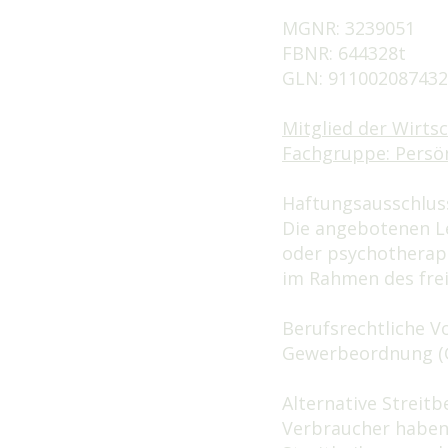
MGNR: 3239051
FBNR: 644328t
GLN: 91100208743
Mitglied der Wirt
Fachgruppe: Persön
Haftungsausschlus
Die angebotenen Le
oder psychotherape
im Rahmen des fre
Berufsrechtliche Vo
Gewerbeordnung (
Alternative Streit
Verbraucher haben 