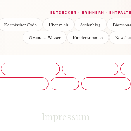
ENTDECKEN · ERINNERN · ENTFALT
Kosmischer Code
Über mich
Seelenblog
Bioresona
Gesundes Wasser
Kundenstimmen
Newslett
Die Reise deiner Seele
Astrogeokartografie
Me
telligente Moleküle
Kontakt
gesundes Wasser
Impressum