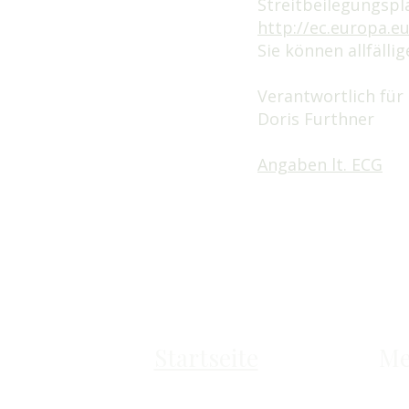
Streitbeilegungspl
http://ec.europa.e
Sie können allfäll
Verantwortlich für 
Doris Furthner
Angaben lt. ECG
Startseite
Me