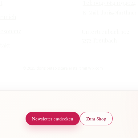
t
Tel: 0043 664 1034024
E-Mail: doris@furthner
r mich
resonanz
Untertreubach 102
5272 Treubach
takt
© 2025 doris buteo sitara erstellt mit
Wix.com
Newsletter entdecken
Zum Shop