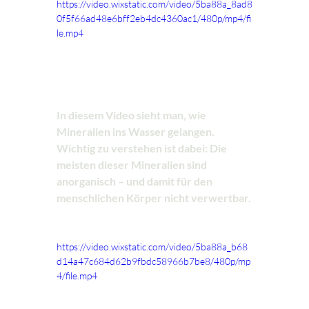
https://video.wixstatic.com/video/5ba88a_8ad8
0f5f66ad48e6bff2eb4dc4360ac1/480p/mp4/fi
le.mp4
In diesem Video sieht man, wie 
Mineralien ins Wasser gelangen. 
Wichtig zu verstehen ist dabei: Die 
meisten dieser Mineralien sind 
anorganisch – und damit für den 
menschlichen Körper nicht verwertbar.
https://video.wixstatic.com/video/5ba88a_b68
d14a47c684d62b9fbdc58966b7be8/480p/mp
4/file.mp4