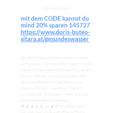
Bild Aqua Global 
mit dem CODE kannst du 
mind 20% sparen 145727
https://www.doris-buteo-
sitara.at/gesundeswasser
Das Fazit
: Die typischerweise im Wasser 
enthaltenen Mineralstoffe tragen zu dem 
menschlichen Nährstoffbedarf nur einen 
kleinen Teil bei, um beispielsweise den 
täglichen Bedarf an Magnesium und 
Eisen zu decken, müsste ein Mensch 
rund 
50 Liter 💧 Wasser
 trinken. Wer auf 
eine 
ausgewogene Ernährung
🍇 🍌 🍎 🍐 🌽 🥒  🍆 🍉 🍈 achtet, kann 
darüber den Mineralstoffbedarf noch 