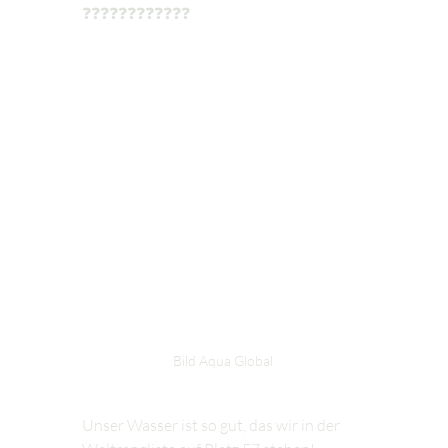
❓❓❓❓❓❓❓❓❓❓❓❓
Bild Aqua Global 
Unser Wasser ist so gut, das wir in der 