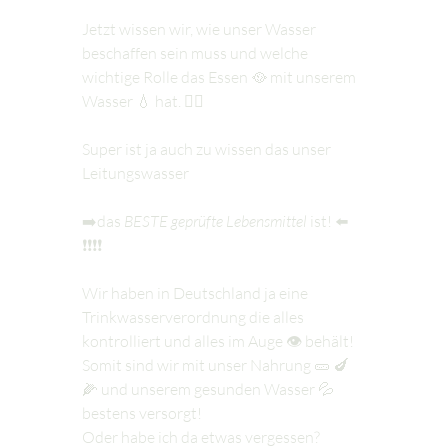
Jetzt wissen wir, wie unser Wasser 
beschaffen sein muss und welche 
wichtige Rolle das Essen 🥘 mit unserem 
Wasser 💧 hat. 👍🏻
Super ist ja auch zu wissen das unser 
Leitungswasser
➡️das 
BESTE geprüfte Lebensmittel
 ist! ⬅️ 
❗️❗️❗️❗️
Wir haben in Deutschland ja eine 
Trinkwasserverordnung die alles 
kontrolliert und alles im Auge 👁️ behält! 
Somit sind wir mit unser Nahrung 🥒 🍆 
🌽 und unserem gesunden Wasser 💦 
bestens versorgt!
Oder habe ich da etwas vergessen? 