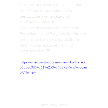
Umkehrosmosewasser unverzichtbar. 
Das Wasser ist besonders rein und 
besitzt zudem keine Salze und 
Mineralien. Damit ist 
Umkehrosmosewasser bestens zum 
Entschlacken und Entgiften des Körpers 
geeignet. Es hat die Kapazität Stoffe in 
Ihrem Körper aufzunehmen und 
auszuscheiden. 👍🏻
https://video.wixstatic.com/video/5ba88a_405
b5b3dc3864d619e2b3486827279c9/480p/m
p4/file.mp4
video Aqua Global 