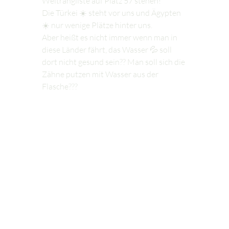
Weltrangliste auf Platz 57 stehen!
Die Türkei ☀️ steht vor uns und Ägypten 
☀️ nur wenige Plätze hinter uns.
Aber heißt es nicht immer wenn man in 
diese Länder fährt, das Wasser 💦 soll 
dort nicht gesund sein?? Man soll sich die 
Zähne putzen mit Wasser aus der 
Flasche???