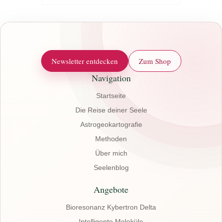
Herausforderungen ...
Tiefene
Montag 
Termin 
Newsletter entdecken
Zum Shop
Navigation
Startseite
Die Reise deiner Seele
Astrogeokartografie
Methoden
Über mich
Seelenblog
Angebote
Bioresonanz Kybertron Delta
Intelligente Moleküle