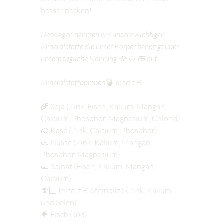
besser decken!
Deswegen nehmen wir unsere wichtigen 
Mineralstoffe die unser Körper benötigt über 
unsere tägliche Nahrung 🥘 🍲 🍱 auf
Mineralstoffbomben
💣  sind z.B.
🌾 Soja (Zink, Eisen, Kalium, Mangan, 
Calcium, Phosphor, Magnesium, Chlorid)
🧀 Käse (Zink, Calcium, Phosphor)
🥜 Nüsse (Zink, Kalium, Mangan, 
Phosphor, Magnesium)
🥒 Spinat (Eisen, Kalium, Mangan, 
Calcium)
🍄‍🟫 Pilze, z.B. Steinpilze (Zink, Kalium 
und Selen)
🐠 Fisch (Jod)