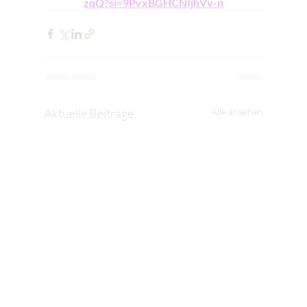
zqQ?si=9PvxBGHCNIjhVv-n
Aktuelle Beiträge
Alle ansehen