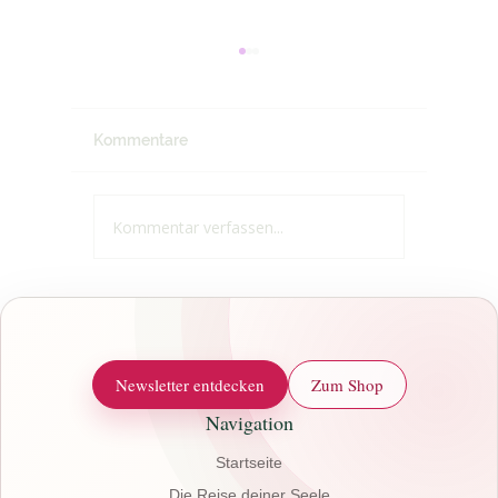
Kommentare
Kommentar verfassen...
Manche
Absolut
Herausforderungen ...
Tiefene
Montag 
Termin 
Newsletter entdecken
Zum Shop
Navigation
Startseite
Die Reise deiner Seele