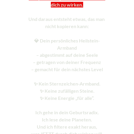
dich zu wirken.
Und daraus entsteht etwas, das man 
nicht kopieren kann:
💎 Dein persönliches Heilstein-
Armband
– abgestimmt auf deine Seele
– getragen von deiner Frequenz
– gemacht für dein nächstes Level
✨ Kein Sternzeichen-Armband.
✨ Keine zufälligen Steine.
✨ Keine Energie „für alle“.
Ich gehe in dein Geburtsradix.
Ich lese deine Planeten.
Und ich filtere exakt heraus,
was JETZT durch dich wirken will.