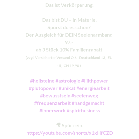
Das ist Verkörperung.
Das bist DU – in Materie.
Spürst du es schon? 
Der Ausgleich für DEIN Seelenarmband 
97,- 
ab 3 Stück 10% Familienrabatt 
(zzgl. Versicherter Versand Ö 6,- Deutschland 13,- EU 
15,- CH 19,90 )  
#heilsteine
#astrologie
#lilithpower
#plutopower
#unikat
#energiearbeit
#bewusstsein
#seelenweg
#frequenzarbeit
#handgemacht
#innerwork
#spiritbusiness
🎥 Spür rein:
https://youtube.com/shorts/x1xHfCZD