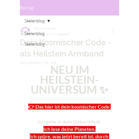
Beitrag
Seelenblog
Doris furthner
Seelenblog
26. Apr.
1 Min. Lesezeit
Dein Kosmischer Code -
Seelenblog
als Heilstein Armband
Aktualisiert:
24. Juli
 NEU IM 
HEILSTEIN-
UNIVERSUM ✨
👉 Das hier ist dein kosmischer Code.
Ich gehe in dein Geburtsfeld.
Ich lese deine Planeten.
Ich spüre, was jetzt bereit ist, durch 