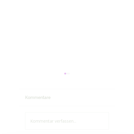
Kommentare
Kommentar verfassen...
Manche
Absolut
Herausforderungen ...
Tiefene