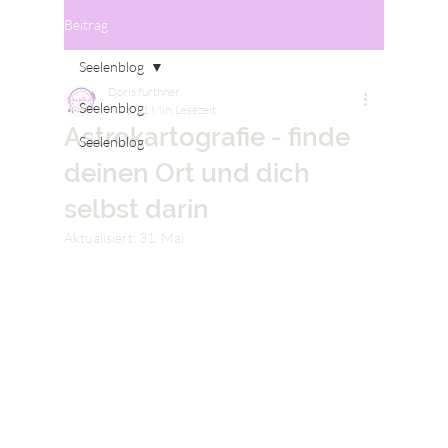
Beitrag
Seelenblog
Doris furthner
Seelenblog
6. Apr.
1 Min. Lesezeit
Astrokartografie - finde
Seelenblog
deinen Ort und dich
selbst darin
Aktualisiert:
31. Mai