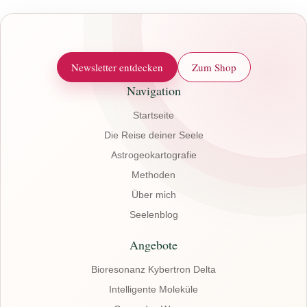
Montag 
Termin 
Newsletter entdecken
Zum Shop
Navigation
Startseite
Die Reise deiner Seele
Astrogeokartografie
Methoden
Über mich
Seelenblog
Angebote
Bioresonanz Kybertron Delta
Intelligente Moleküle